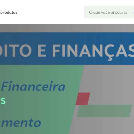
oprodutos
as