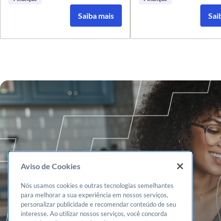
ovos coloridos, que tem el
Saiba mais
Saiba mais
Sai
Sai
consumo no estado do Piau
Aviso de Cookies
Nós usamos cookies e outras tecnologias semelhantes
para melhorar a sua experiência em nossos serviços,
personalizar publicidade e recomendar conteúdo de seu
interesse. Ao utilizar nossos serviços, você concorda