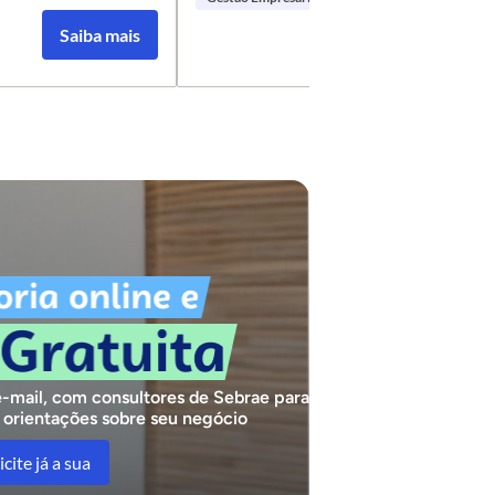
Saiba mais
Saiba mais
Saiba mais
Saiba mais
e-mail, com consultores de Sebrae para
r orientações sobre seu negócio
icite já a sua