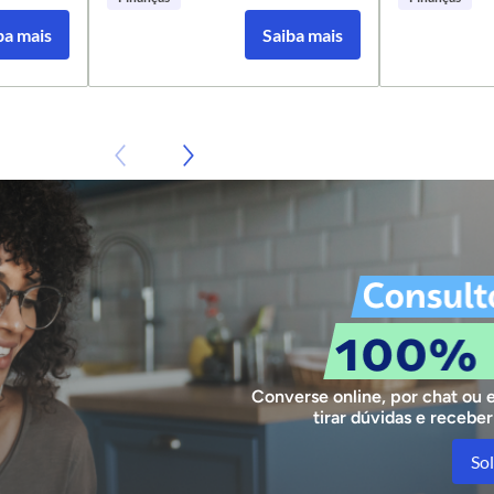
evado
ba mais
ba mais
Saiba mais
Saiba mais
í.
Converse online, por chat ou 
tirar dúvidas e recebe
Sol