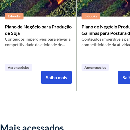
E-books
E-books
Plano de Negócio para Produção
Plano de Negócio Prod
de Soja
Galinhas para Postura 
Conteúdos imperdíveis para elevar a
Coloridos
Conteúdos imperdíveis par
competitividade da atividade de
competitividade da ativida
produção de Soja em Grãos -
produção de Galinhas Caip
Aumente a competitividade e
postura - Aumente a compe
sustentabilidade da sua produção
e sustentabilidade da sua 
rural, com essa atividade que produz
rural, com essa atividade 
Agronegócios
Agronegócios
soja em grãos, produto de elevado
ovos coloridos, que tem el
Saiba mais
Sai
consumo e já exportado pelo Piauí
consumo no estado do Piau
Mais acessados