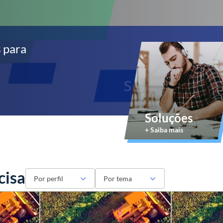
s
para
Soluções
+ Saiba mais
cisa
Por perfil
Por tema
Artesão(ã)
Agronegócios