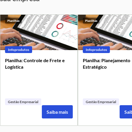
Planilhas
Planilhas
Infoprodutos
Infoprodutos
Planilha: Controle de Frete e
Planilha: Planejamento
Logística
Estratégico
Gestão Empresarial
Gestão Empresarial
Saiba mais
Sai