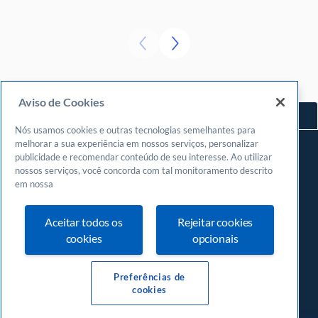
Aviso de Cookies
Voltar ao topo
Nós usamos cookies e outras tecnologias semelhantes para
Navegue
melhorar a sua experiência em nossos serviços, personalizar
publicidade e recomendar conteúdo de seu interesse. Ao utilizar
Meu espaço
nossos serviços, você concorda com tal monitoramento descrito
Fazer login
em nossa
Cadastrar-se
Aceitar todos os
Rejeitar cookies
Central de atendimento
cookies
opcionais
0800
570 0800
24 horas, incluindo finais de semana e feriados
Preferências de
cookies