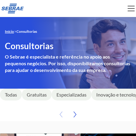
Início
Consultorias
Consultorias
O Sebrae é especialista e referência no apoio aos
pequenos negócios. Por isso, disponibilizamos consultorias
para ajudar o desenvolvimento da sua empresa.
Todas
Gratuitas
Especializadas
Inovação e tecnolo