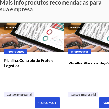
Mais infoprodutos recomendadas para
sua empresa
Planilhas
Planilhas
Infoprodutos
Infoprodutos
Planilha: Controle de Frete e
Planilha: Plano de Negó
Logística
Gestão Empresarial
Gestão Empresarial
Saiba mais
Sai