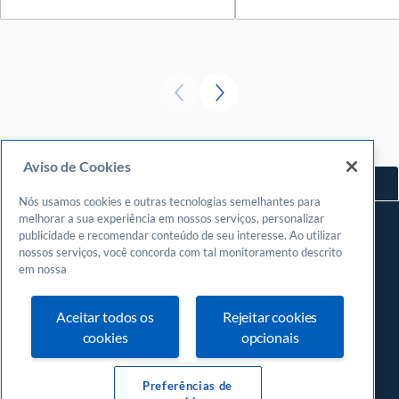
Aviso de Cookies
Voltar ao topo
Nós usamos cookies e outras tecnologias semelhantes para
Navegue
melhorar a sua experiência em nossos serviços, personalizar
publicidade e recomendar conteúdo de seu interesse. Ao utilizar
Meu espaço
nossos serviços, você concorda com tal monitoramento descrito
Fazer login
em nossa
Cadastrar-se
Aceitar todos os
Rejeitar cookies
Central de atendimento
cookies
opcionais
0800
570 0800
24 horas, incluindo finais de semana e feriados
Preferências de