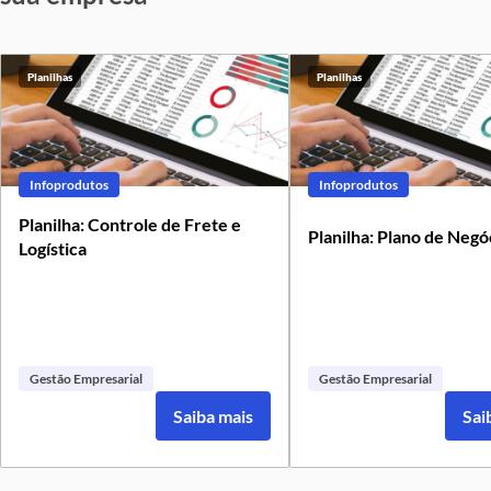
Planilhas
Planilhas
Infoprodutos
Infoprodutos
Planilha: Controle de Frete e
Planilha: Plano de Negó
Logística
Gestão Empresarial
Gestão Empresarial
Saiba mais
Sai