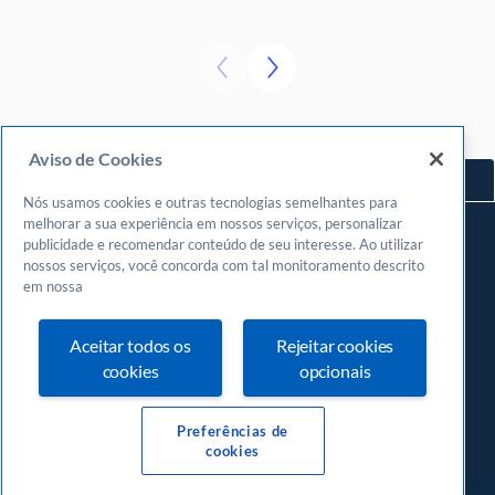
Aviso de Cookies
Voltar ao topo
Nós usamos cookies e outras tecnologias semelhantes para
Navegue
melhorar a sua experiência em nossos serviços, personalizar
publicidade e recomendar conteúdo de seu interesse. Ao utilizar
Meu espaço
nossos serviços, você concorda com tal monitoramento descrito
Fazer login
em nossa
Cadastrar-se
Aceitar todos os
Rejeitar cookies
Central de atendimento
cookies
opcionais
0800
570 0800
24 horas, incluindo finais de semana e feriados
Preferências de
cookies