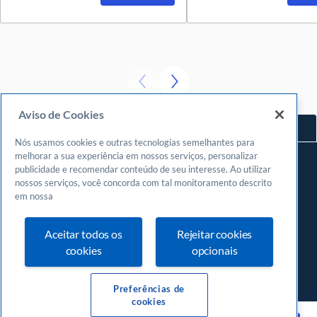
Aviso de Cookies
Voltar ao topo
Nós usamos cookies e outras tecnologias semelhantes para
Navegue
melhorar a sua experiência em nossos serviços, personalizar
publicidade e recomendar conteúdo de seu interesse. Ao utilizar
Meu espaço
nossos serviços, você concorda com tal monitoramento descrito
Fazer login
em nossa
Cadastrar-se
Aceitar todos os
Rejeitar cookies
Central de atendimento
cookies
opcionais
0800
570 0800
24 horas, incluindo finais de semana e feriados
Preferências de
cookies