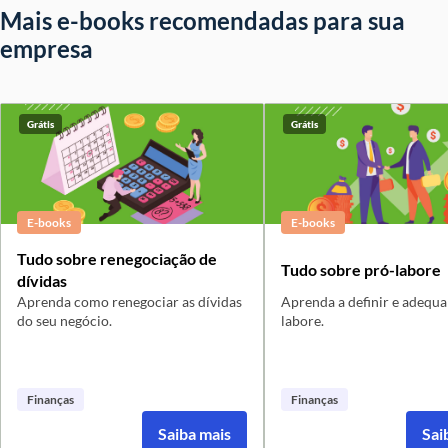
Mais e-books recomendadas para sua
empresa
Grátis
Grátis
E-books
E-books
Tudo sobre renegociação de
Tudo sobre pró-labore
dívidas
Aprenda como renegociar as dívidas
Aprenda a definir e adequa
do seu negócio.
labore.
Finanças
Finanças
Saiba mais
Sai