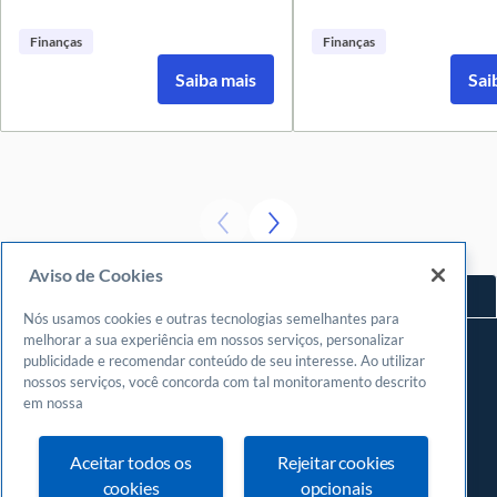
Finanças
Finanças
Saiba mais
Sai
Aviso de Cookies
Voltar ao topo
Nós usamos cookies e outras tecnologias semelhantes para
Navegue
melhorar a sua experiência em nossos serviços, personalizar
publicidade e recomendar conteúdo de seu interesse. Ao utilizar
Meu espaço
nossos serviços, você concorda com tal monitoramento descrito
Fazer login
em nossa
Cadastrar-se
Aceitar todos os
Rejeitar cookies
Central de atendimento
cookies
opcionais