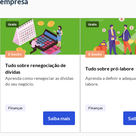
empresa
Grátis
Grátis
E-books
E-books
Tudo sobre renegociação de
Tudo sobre pró-labore
dívidas
Aprenda como renegociar as dívidas
Aprenda a definir e adequa
do seu negócio.
labore.
Finanças
Finanças
Saiba mais
Sai