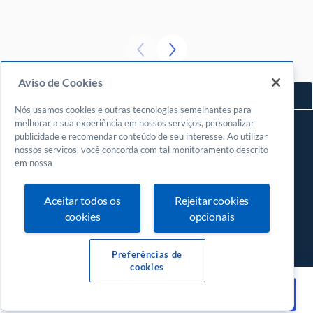
Aviso de Cookies
Voltar ao topo
Nós usamos cookies e outras tecnologias semelhantes para
Navegue
melhorar a sua experiência em nossos serviços, personalizar
publicidade e recomendar conteúdo de seu interesse. Ao utilizar
Meu espaço
nossos serviços, você concorda com tal monitoramento descrito
Fazer login
em nossa
Cadastrar-se
Aceitar todos os
Rejeitar cookies
Central de atendimento
cookies
opcionais
0800
570 0800
24 horas, incluindo finais de semana e feriados
Preferências de
cookies
Baixar E-book
Av. Campos Sales, 1046 - Centro (Norte), Teresina - PI, 64000-300