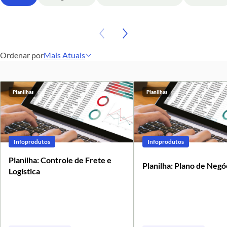
Ordenar por
Mais Atuais
A - Z
Z - A
Planilhas
Planilhas
Mais Atuais
Mais Antigos
Infoprodutos
Infoprodutos
Planilha: Controle de Frete e
Planilha: Plano de Negó
Logística