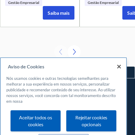
Gestão Empresarial
Gestão Empresarial
Saiba mais
Sai
Aviso de Cookies
Voltar ao topo
Nós usamos cookies e outras tecnologias semelhantes para
Navegue
melhorar a sua experiência em nossos serviços, personalizar
publicidade e recomendar conteúdo de seu interesse. Ao utilizar
Meu espaço
nossos serviços, você concorda com tal monitoramento descrito
Fazer login
em nossa
Cadastrar-se
Aceitar todos os
Rejeitar cookies
Central de atendimento
cookies
opcionais
0800
570 0800