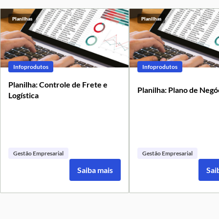
Planilhas
Planilhas
Infoprodutos
Infoprodutos
Planilha: Controle de Frete e
Planilha: Plano de Negó
Logística
Gestão Empresarial
Gestão Empresarial
Saiba mais
Sai