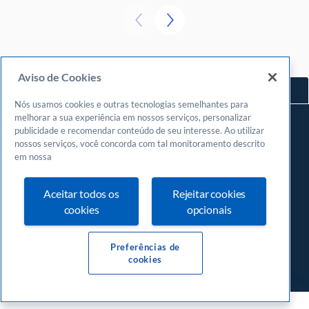
Aviso de Cookies
Voltar ao topo
Nós usamos cookies e outras tecnologias semelhantes para
Navegue
melhorar a sua experiência em nossos serviços, personalizar
publicidade e recomendar conteúdo de seu interesse. Ao utilizar
Meu espaço
nossos serviços, você concorda com tal monitoramento descrito
Fazer login
em nossa
Cadastrar-se
Aceitar todos os
Rejeitar cookies
Central de atendimento
cookies
opcionais
0800
570 0800
24 horas, incluindo finais de semana e feriados
Preferências de
cookies
Av. Campos Sales, 1046 - Centro (Norte), Teresina - PI, 64000-300