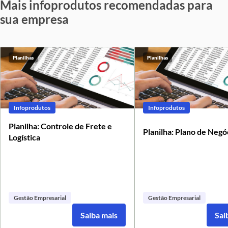
Mais infoprodutos recomendadas para
sua empresa
Planilhas
Planilhas
Infoprodutos
Infoprodutos
Planilha: Controle de Frete e
Planilha: Plano de Negó
Logística
Gestão Empresarial
Gestão Empresarial
Saiba mais
Sai