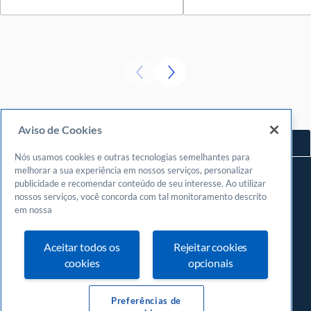
Aviso de Cookies
Voltar ao topo
Nós usamos cookies e outras tecnologias semelhantes para
Navegue
melhorar a sua experiência em nossos serviços, personalizar
publicidade e recomendar conteúdo de seu interesse. Ao utilizar
Meu espaço
nossos serviços, você concorda com tal monitoramento descrito
Fazer login
em nossa
Cadastrar-se
Aceitar todos os
Rejeitar cookies
Central de atendimento
cookies
opcionais
0800
570 0800
24 horas, incluindo finais de semana e feriados
Preferências de