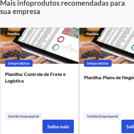
Mais infoprodutos recomendadas para
sua empresa
Planilhas
Planilhas
Infoprodutos
Infoprodutos
Planilha: Controle de Frete e
Planilha: Plano de Negó
Logística
Gestão Empresarial
Gestão Empresarial
Saiba mais
Sai