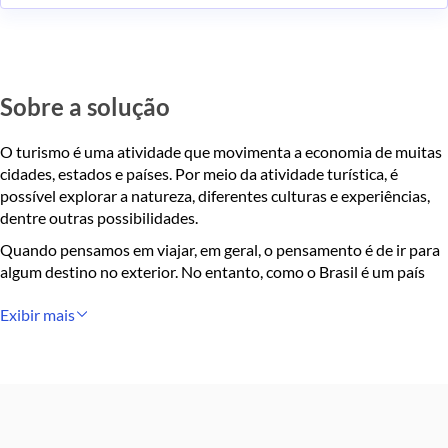
Sobre a solução
O turismo é uma atividade que movimenta a economia de muitas
cidades, estados e países. Por meio da atividade turística, é
possível explorar a natureza, diferentes culturas e experiências,
dentre outras possibilidades.
Quando pensamos em viajar, em geral, o pensamento é de ir para
algum destino no exterior. No entanto, como o Brasil é um país
com dimensões continentais e com uma imensa riqueza, viajando
Exibir mais
por ele, você terá o privilégio de conviver com diferentes povos
em um mesmo local.
Com a pandemia e a alta do dólar, o brasileiro tem procurado por
lugares mais próximos e está mais disposto a conhecer os pontos
turísticos nacionais, dividindo-se entre o interior e as capitais.