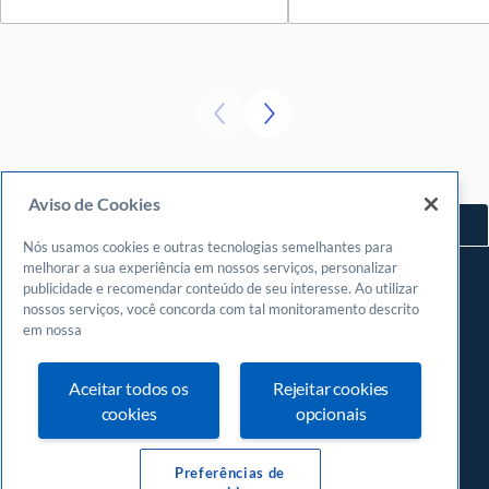
Aviso de Cookies
Voltar ao topo
Nós usamos cookies e outras tecnologias semelhantes para
Navegue
melhorar a sua experiência em nossos serviços, personalizar
publicidade e recomendar conteúdo de seu interesse. Ao utilizar
Meu espaço
nossos serviços, você concorda com tal monitoramento descrito
Fazer login
em nossa
Cadastrar-se
Aceitar todos os
Rejeitar cookies
Central de atendimento
cookies
opcionais
0800
570 0800
24 horas, incluindo finais de semana e feriados
Preferências de