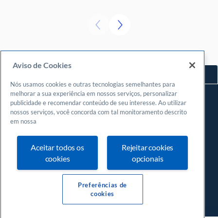
Aviso de Cookies
Voltar ao topo
Nós usamos cookies e outras tecnologias semelhantes para
Navegue
melhorar a sua experiência em nossos serviços, personalizar
publicidade e recomendar conteúdo de seu interesse. Ao utilizar
Meu espaço
nossos serviços, você concorda com tal monitoramento descrito
Fazer login
em nossa
Cadastrar-se
Aceitar todos os
Rejeitar cookies
Central de atendimento
cookies
opcionais
0800
570 0800
24 horas, incluindo finais de semana e feriados
Preferências de
cookies
Av. Campos Sales, 1046 - Centro (Norte), Teresina - PI, 64000-300