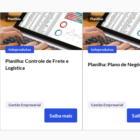
Planilhas
Planilhas
Infoprodutos
Infoprodutos
Planilha: Controle de Frete e
Planilha: Plano de Negó
Logística
Gestão Empresarial
Gestão Empresarial
Saiba mais
Sai