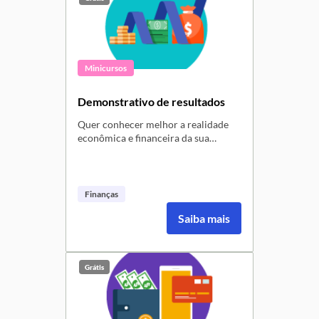
Minicursos
Demonstrativo de resultados
Quer conhecer melhor a realidade
econômica e financeira da sua
empresa? Então, assista ao vídeo e
fique por dentro das técnicas para
construir o demonstrativo de
resultados e apurar se sua empresa
Finanças
está gerando lucro ou prejuízo.
Saiba mais
Grátis