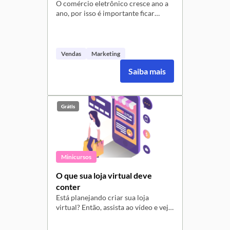
O comércio eletrônico cresce ano a
ano, por isso é importante ficar
atento às oportunidades que o
mundo virtual proporciona para o
crescimento do seu negócio! Que tal
começar hoje mesmo a preparar seu
Vendas
Marketing
negócio para vender na internet?
Saiba mais
Assista ao vídeo e confira nossas
dicas!
Grátis
Minicursos
O que sua loja virtual deve
conter
Está planejando criar sua loja
virtual? Então, assista ao vídeo e veja
alguns itens básicos que ela deve
conter para conquistar os clientes e