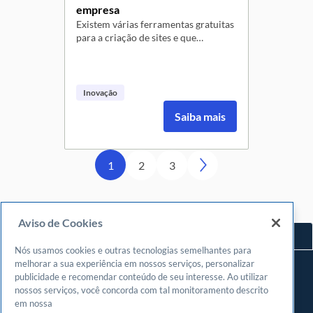
empresa
Existem várias ferramentas gratuitas
para a criação de sites e que
qualquer pessoa pode usar. Que tal
você fazer o mesmo? Assista ao vídeo
e confira o passo a passo para
construir um site para sua empresa.
Inovação
Saiba mais
1
2
3
Aviso de Cookies
Voltar ao topo
Nós usamos cookies e outras tecnologias semelhantes para
Navegue
melhorar a sua experiência em nossos serviços, personalizar
publicidade e recomendar conteúdo de seu interesse. Ao utilizar
Meu espaço
nossos serviços, você concorda com tal monitoramento descrito
Fazer login
em nossa
Cadastrar-se