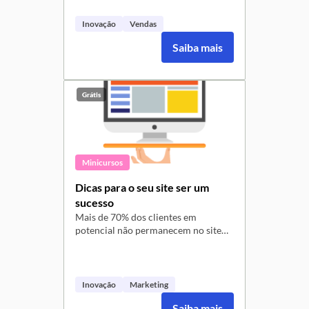
promover seu empreendimento!
Inovação
Vendas
Saiba mais
Grátis
Minicursos
Dicas para o seu site ser um
sucesso
Mais de 70% dos clientes em
potencial não permanecem no site
quando precisam de um novo clique
para obter informações básicas
sobre a empresa. Você não quer que
isso aconteça com o seu
Inovação
Marketing
empreendimento, certo? Então,
Saiba mais
assista ao vídeo e confira algumas