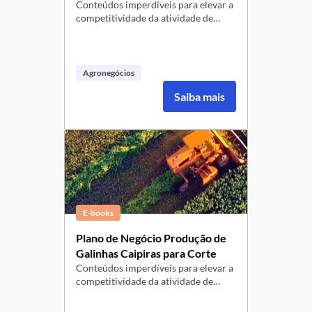
Coloridos
Conteúdos imperdíveis para elevar a
competitividade da atividade de
produção de Galinhas Caipiras para
postura - Aumente a competitividade
e sustentabilidade da sua produção
rural, com essa atividade que produz
Agronegócios
ovos coloridos, que tem elevado
Saiba mais
consumo no estado do Piauí.
E-books
Plano de Negócio Produção de
Galinhas Caipiras para Corte
Conteúdos imperdíveis para elevar a
competitividade da atividade de
produção de Galinhas Caipiras -
Aumente a competitividade e