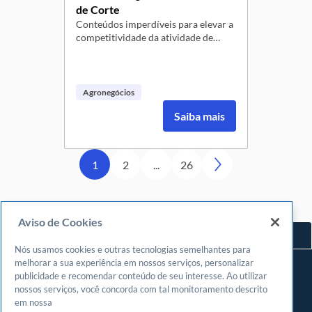
de Corte
Conteúdos imperdíveis para elevar a
competitividade da atividade de
criação de Bovinos de Corte -
Aumente a competitividade e
sustentabilidade da sua produção
rural, com essa atividade que produz
Agronegócios
Carne Bovina, produto de alto
Saiba mais
consumo pelos brasileiros.
1
2
...
26
Aviso de Cookies
Voltar ao topo
Nós usamos cookies e outras tecnologias semelhantes para
Navegue
melhorar a sua experiência em nossos serviços, personalizar
publicidade e recomendar conteúdo de seu interesse. Ao utilizar
Meu espaço
nossos serviços, você concorda com tal monitoramento descrito
Fazer login
em nossa
Cadastrar-se