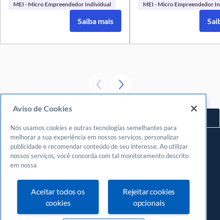
MEI - Micro Empreendedor Individual
MEI - Micro Empreendedor In
Saiba mais
Sai
Aviso de Cookies
Voltar ao topo
Nós usamos cookies e outras tecnologias semelhantes para
Navegue
melhorar a sua experiência em nossos serviços, personalizar
publicidade e recomendar conteúdo de seu interesse. Ao utilizar
Meu espaço
nossos serviços, você concorda com tal monitoramento descrito
Fazer login
em nossa
Cadastrar-se
Aceitar todos os
Rejeitar cookies
Central de atendimento
cookies
opcionais
0800
570 0800