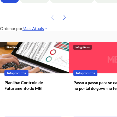
Ordenar por
Mais Atuais
A - Z
Z - A
Planilhas
Infográficos
Mais Atuais
Mais Antigos
Infoprodutos
Infoprodutos
Planilha: Controle de
Passo a passo para se c
Faturamento do MEI
no portal do governo fe
MEI