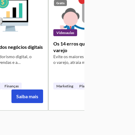
Grátis
Videoaulas
Os 14 erros que destroem o
dos negócios digitais
varejo
rismo digital, o
Evite os maiores erros que destroem
D
endas e a
o varejo, atraia mais clientes e
e
zação dos processos de
aumente seus lucros!
r
iente.
Finanças
Marketing
Planejamento
+1
Saiba mais
Saiba mais