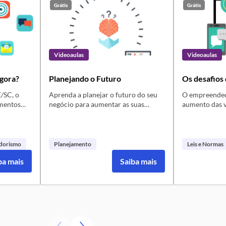
Grátis
Grátis
Videoaulas
Videoaulas
gora?
Planejando o Futuro
Os desafios 
/SC, o
Aprenda a planejar o futuro do seu
O empreendedo
imentos
negócio para aumentar as suas
aumento das v
chances de sucesso.
profissionali
cobrança ao cl
 tudo para
e negócio é
dorismo
Planejamento
Leis e Normas
ra de
ba mais
Saiba mais