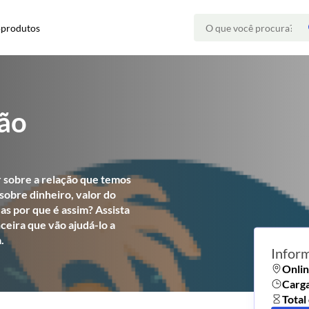
oprodutos
ção
ir sobre a relação que temos
sobre dinheiro, valor do
as por que é assim? Assista
ceira que vão ajudá-lo a
.
Infor
Onli
Carga
Total