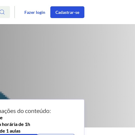
Fazer login
Cadastrar-se
mações do conteúdo:
ne
 horária de 1h
 de 1 aulas