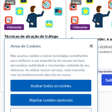
Grátis
Grátis
Videoaulas
Videoaulas
Técnicas de atração de tráfego
Quero empreender, e a
para o site
Aviso de Cookies
Aprenda técnicas para aumentar as
Desenvolvido pelo SEBRAE
visitas do seu site e gere mais
curso amplia seus conhec
Nós usamos cookies e outras tecnologias semelhantes
oportunidades para o seu negócio.
sobre empreendedorismo,
para melhorar a sua experiência em nossos serviços,
modelagem de negócio,
personalizar publicidade e recomendar conteúdo de seu
planejamento e tributação,
interesse. Ao utilizar nossos serviços, você concorda
você saber se a sua ideia d
Inovação
Planejamento
+1
Planejamento
Empreende
com tal monitoramento descrito em nossa
ou não viável para a abertu
Saiba mais
Sai
empresa.
Aceitar todos os cookies
Rejeitar cookies opcionais