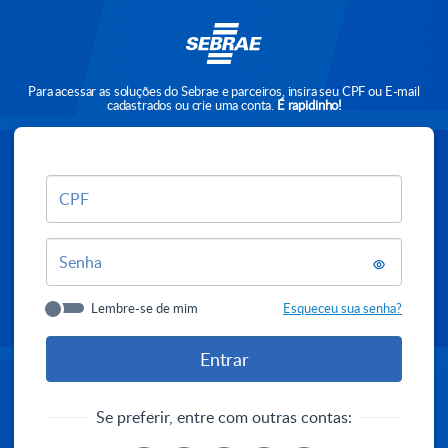
Para acessar as soluções do Sebrae e parceiros, insira seu CPF ou E-mail
cadastrados ou crie uma conta.
É rapidinho!
CPF
Senha
Lembre-se de mim
Esqueceu sua senha?
Se preferir, entre com outras contas: