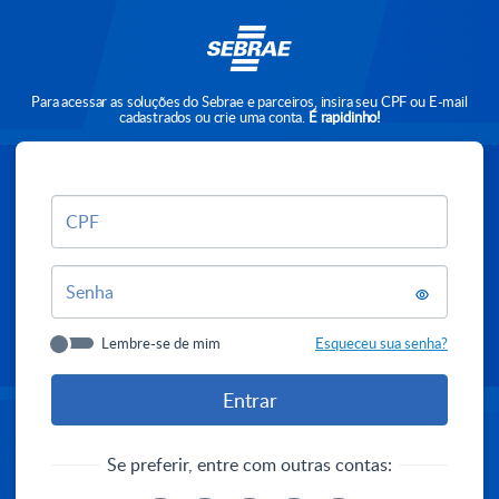
Para acessar as soluções do Sebrae e parceiros, insira seu CPF ou E-mail
cadastrados ou crie uma conta.
É rapidinho!
CPF
Senha
Lembre-se de mim
Esqueceu sua senha?
Se preferir, entre com outras contas: