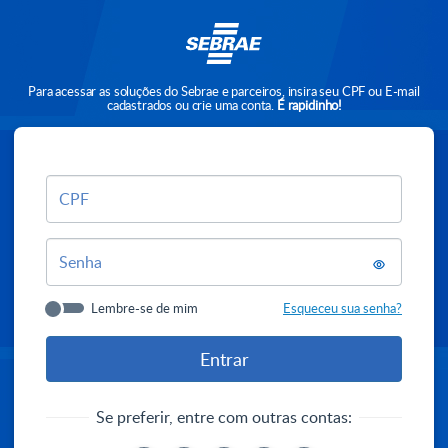
Para acessar as soluções do Sebrae e parceiros, insira seu CPF ou E-mail
cadastrados ou crie uma conta.
É rapidinho!
CPF
Senha
Lembre-se de mim
Esqueceu sua senha?
Se preferir, entre com outras contas: